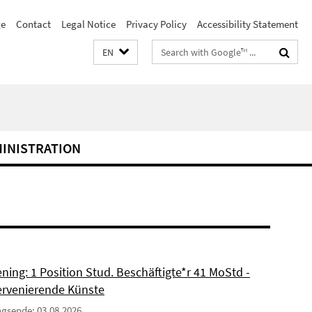
e
Contact
Legal Notice
Privacy Policy
Accessibility Statement
Search
EN
terms
MINISTRATION
ning: 1 Position Stud. Beschäftigte*r 41 MoStd -
ervenierende Künste
gsende: 03.08.2026