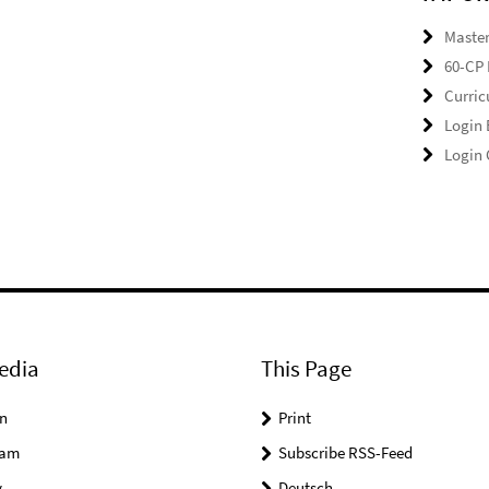
Master
60-CP 
Curri
Login
Login
edia
This Page
n
Print
ram
Subscribe RSS-Feed
y
Deutsch