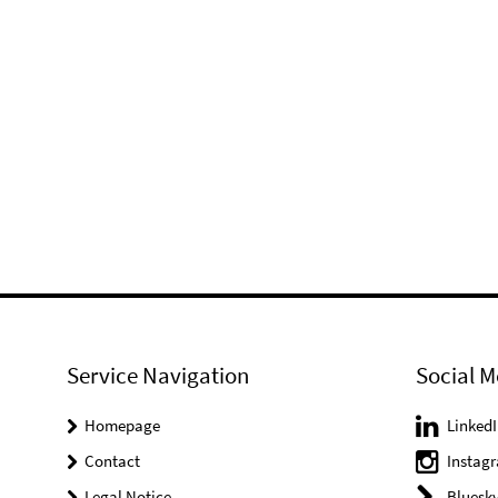
Service Navigation
Social M
Homepage
LinkedI
Contact
Instag
Legal Notice
Bluesk