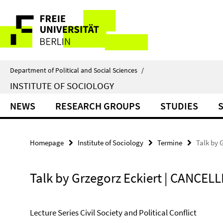
Springe
Service
direkt
zu
Navigation
Inhalt
Department of Political and Social Sciences
/
INSTITUTE OF SOCIOLOGY
NEWS
RESEARCH GROUPS
STUDIES
Homepage
Institute of Sociology
Termine
Talk by 
Talk by Grzegorz Eckiert | CANCEL
Lecture Series Civil Society and Political Conflict