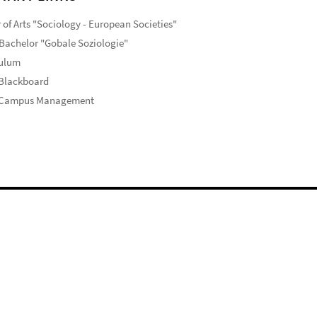
 of Arts "Sociology - European Societies"
Bachelor "Gobale Soziologie"
culum
 Blackboard
 Campus Management