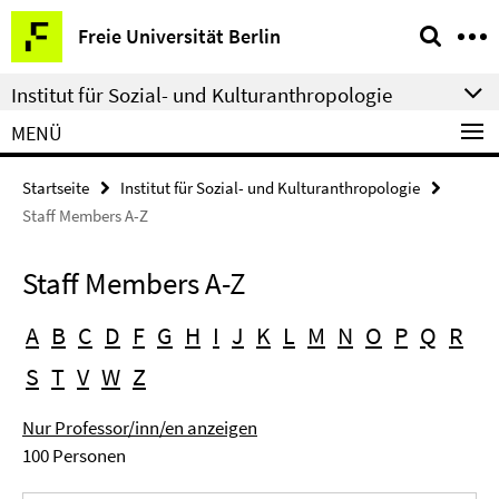
Springe
Service-
Freie Universität Berlin
direkt
Navigation
zu
Institut für Sozial- und Kulturanthropologie
Inhalt
MENÜ
Startseite
Institut für Sozial- und Kulturanthropologie
Staff Members A-Z
Staff Members A-Z
A
B
C
D
F
G
H
I
J
K
L
M
N
O
P
Q
R
S
T
V
W
Z
Nur Professor/inn/en anzeigen
100 Personen
Suchbegriff