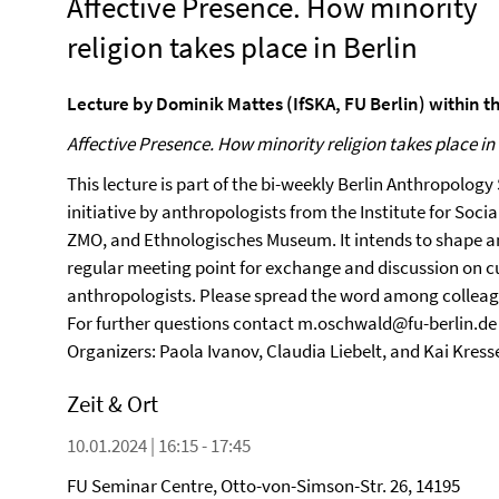
Affective Presence. How minority
religion takes place in Berlin
Lecture by Dominik Mattes (IfSKA, FU Berlin) within 
Affective Presence. How minority religion takes place in 
This lecture is part of the bi-weekly Berlin Anthropology 
initiative by anthropologists from the Institute for Soci
ZMO, and Ethnologisches Museum. It intends to shape an
regular meeting point for exchange and discussion on c
anthropologists. Please spread the word among colleagu
For further questions contact m.oschwald@fu-berlin.de
Organizers: Paola Ivanov, Claudia Liebelt, and Kai Kress
Zeit & Ort
10.01.2024 | 16:15 - 17:45
FU Seminar Centre, Otto-von-Simson-Str. 26, 14195