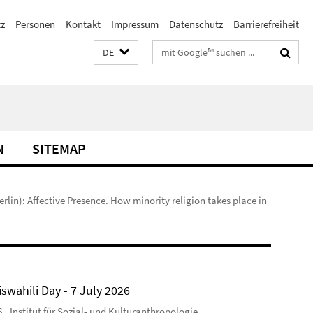
z
Personen
Kontakt
Impressum
Datenschutz
Barrierefreiheit
Suchbegriffe
DE
N
SITEMAP
lin): Affective Presence. How minority religion takes place in
swahili Day - 7 July 2026
6
Institut für Sozial- und Kulturanthropologie