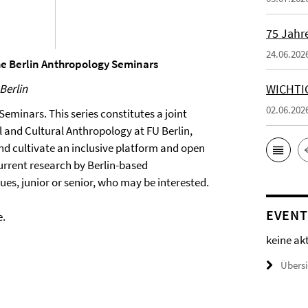
75 Jahr
24.06.202
the Berlin Anthropology Seminars
Berlin
WICHTI
02.06.202
Seminars. This series constitutes a joint
al and Cultural Anthropology at FU Berlin,
d cultivate an inclusive platform and open
urrent research by Berlin-based
es, junior or senior, who may be interested.
EVENT
e.
keine ak
Übers