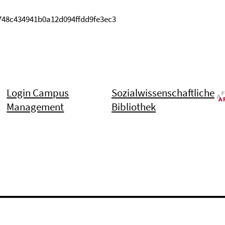
a748c434941b0a12d094ffdd9fe3ec3
Login Campus
Sozialwissenschaftliche
Management
Bibliothek