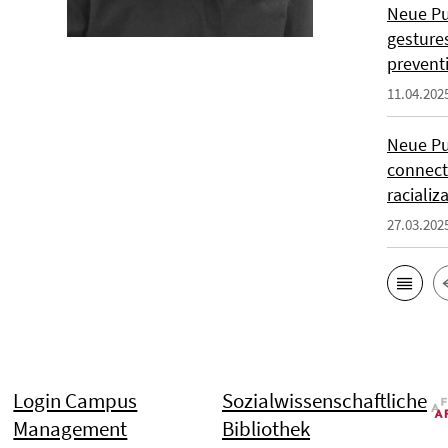
Neue Pub
gesture
prevent
11.04.202
Neue Pu
connect
racializ
27.03.202
Login Campus
Sozialwissenschaftliche
Management
Bibliothek