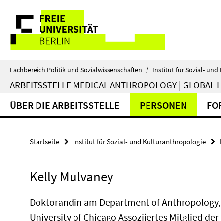
Springe
Service-
direkt
zu
Navigation
Inhalt
Fachbereich Politik und Sozialwissenschaften
/
Institut für Sozial- un
ARBEITSSTELLE MEDICAL ANTHROPOLOGY | GLOBAL 
ÜBER DIE ARBEITSSTELLE
PERSONEN
FO
Startseite
Institut für Sozial- und Kulturanthropologie
Kelly Mulvaney
Doktorandin am Department of Anthropology,
University of Chicago Assoziiertes Mitglied der