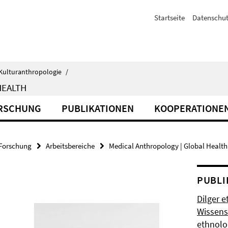
Startseite
Datenschut
d Kulturanthropologie
/
HEALTH
RSCHUNG
PUBLIKATIONEN
KOOPERATIONE
Forschung
Arbeitsbereiche
Medical Anthropology | Global Health
PUBLI
Dilger e
Wissens
ethnolo