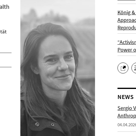
alth
König &
Approach
Reprodu
ität
“Activis
Power o
NEWS
Sergio 
Anthropo
04.04.202