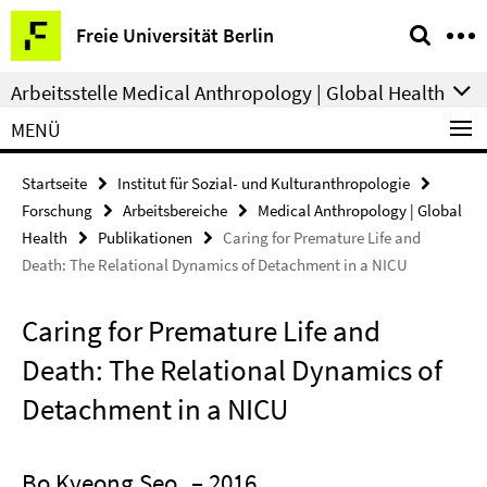
Springe
Service-
Freie Universität Berlin
direkt
Navigation
zu
Arbeitsstelle Medical Anthropology | Global Health
Inhalt
MENÜ
Startseite
Institut für Sozial- und Kulturanthropologie
Forschung
Arbeitsbereiche
Medical Anthropology | Global
Health
Publikationen
Caring for Premature Life and
Death: The Relational Dynamics of Detachment in a NICU
Caring for Premature Life and
Death: The Relational Dynamics of
Detachment in a NICU
Bo Kyeong Seo
– 2016