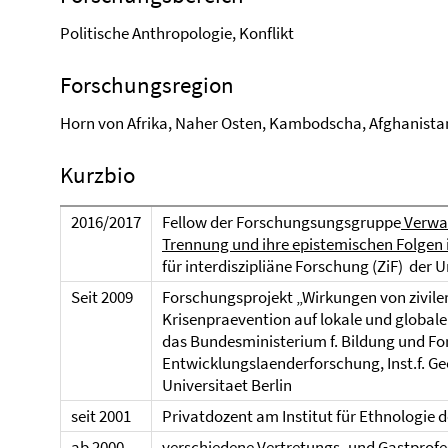
Politische Anthropologie, Konflikt
Forschungsregion
Horn von Afrika, Naher Osten, Kambodscha, Afghanista
Kurzbio
2016/2017
Fellow der Forschungsungsgruppe
Verwan
Trennung und ihre epistemischen Folgen 
für interdiszipliäne Forschung (ZiF) der U
Seit 2009
Forschungsprojekt „Wirkungen von zivile
Krisenpraevention auf lokale und globale
das Bundesministerium f. Bildung und For
Entwicklungslaenderforschung, Inst.f. G
Universitaet Berlin
seit 2001
Privatdozent am Institut für Ethnologie de
ab 2000
verschiedene Vertretungs- und Gastprofes