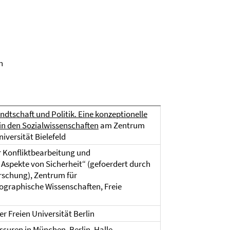
n
dtschaft und Politik. Eine konzeptionelle
in den Sozialwissenschaften
am Zentrum
niversität Bielefeld
r Konfliktbearbeitung und
 Aspekte von Sicherheit“ (gefoerdert durch
schung), Zentrum für
eographische Wissenschaften, Freie
r Freien Universität Berlin
suren in München, Berlin, Halle-