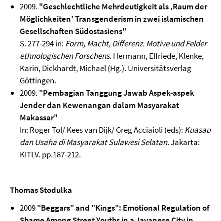
2009.
"Geschlechtliche Mehrdeutigkeit als ‚Raum der
Möglichkeiten’ Transgenderism in zwei islamischen
Gesellschaften Südostasiens"
S. 277-294 in:
Form, Macht, Differenz. Motive und Felder
ethnologischen Forschens.
Hermann, Elfriede, Klenke,
Karin, Dickhardt, Michael (Hg.). Universitätsverlag
Göttingen.
2009.
"Pembagian Tanggung Jawab Aspek-aspek
Jender dan Kewenangan dalam Masyarakat
Makassar"
In: Roger Tol/ Kees van Dijk/ Greg Acciaioli (eds):
Kuasau
dan Usaha di Masyarakat Sulawesi Selatan
. Jakarta:
KITLV. pp.187-212.
Thomas Stodulka
2009
"Beggars" and "Kings": Emotional Regulation of
Shame Among Street Youths in a Javanese City in