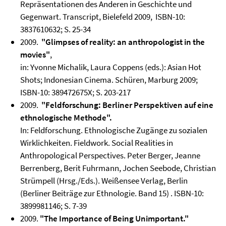
Repräsentationen des Anderen in Geschichte und
Gegenwart. Transcript, Bielefeld 2009, ISBN-10:
3837610632; S. 25-34
2009.
"Glimpses of reality: an anthropologist in the
movies"
,
in: Yvonne Michalik, Laura Coppens (eds.): Asian Hot
Shots; Indonesian Cinema. Schüren, Marburg 2009;
ISBN-10: 389472675X; S. 203-217
2009.
"Feldforschung: Berliner Perspektiven auf eine
ethnologische Methode".
In: Feldforschung. Ethnologische Zugänge zu sozialen
Wirklichkeiten. Fieldwork. Social Realities in
Anthropological Perspectives. Peter Berger, Jeanne
Berrenberg, Berit Fuhrmann, Jochen Seebode, Christian
Strümpell (Hrsg./Eds.). Weißensee Verlag, Berlin
(Berliner Beiträge zur Ethnologie. Band 15) . ISBN-10:
3899981146; S. 7-39
2009.
"The Importance of Being Unimportant."