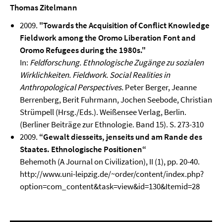
Thomas Zitelmann
2009.
"Towards the Acquisition of Conflict Knowledge
Fieldwork among the Oromo Liberation Font and
Oromo Refugees during the 1980s."
In:
Feldforschung. Ethnologische Zugänge zu sozialen
Wirklichkeiten. Fieldwork. Social Realities in
Anthropological Perspectives.
Peter Berger, Jeanne
Berrenberg, Berit Fuhrmann, Jochen Seebode, Christian
Strümpell (Hrsg./Eds.). Weißensee Verlag, Berlin.
(Berliner Beiträge zur Ethnologie. Band 15). S. 273-310
2009.
“Gewalt diesseits, jenseits und am Rande des
Staates. Ethnologische Positionen“
Behemoth (A Journal on Civilization), II (1), pp. 20-40.
http://www.uni-leipzig.de/~order/content/index.php?
option=com_content&task=view&id=130&Itemid=28