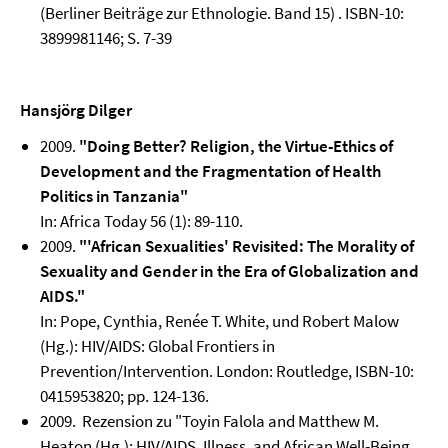
(Berliner Beiträge zur Ethnologie. Band 15) . ISBN-10:
3899981146; S. 7-39
Hansjörg Dilger
2009.
"Doing Better? Religion, the Virtue-Ethics of
Development and the Fragmentation of Health
Politics in Tanzania"
In: Africa Today 56 (1): 89-110.
2009.
"'African Sexualities' Revisited: The Morality of
Sexuality and Gender in the Era of Globalization and
AIDS."
In: Pope, Cynthia, Renée T. White, und Robert Malow
(Hg.): HIV/AIDS: Global Frontiers in
Prevention/Intervention. London: Routledge, ISBN-10:
0415953820; pp. 124-136.
2009. Rezension zu "Toyin Falola and Matthew M.
Heaton (Hg.): HIV/AIDS, Illness, and African Well-Being.