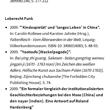
3899981146; S. 177-212
Leberecht Funk
2009.
"'Kindespietät' und 'langes Leben' in China".
In: Carolin Kollewe und Karsten Jahnke (Hrsg.),
FaltenReich - Vom Älterwerden in der Welt.
Leipzig:
Völkerkundemuseum. ISBN-10: 3496014083; S. 88-93.
2009.
"Yaotoufo [Wackelpagode]".
In:
Bai ying zhi guang. Sakesen - bolan gongting wenwu
jingpin ji (1670 - 1763 nian) [Im Zeichen des weißen
Adlers. Höfische Kunst aus Sachsen-Polen (1670-1763)]
,
Beijing: Zijincheng chubanshe [The Forbidden City
Publishing House]. S. 74.
2009.
"Ein formaler Vergleich der institutionalisierten
Geschlechterbeziehungen bei den Moso (China) und
den nayar (Indien). Eine Antwort auf Roland
Hardenberg"