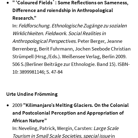
" 'Coloured Fields`: Some Reflections on Sameness,
Difference and roiendship in Anthropological
Research."
In:
Feldforschung. Ethnologische Zugänge zu sozialen
Wirklichkeiten. Fieldwork. Social Realities in
Anthropological Perspectives.
Peter Berger, Jeanne
Berrenberg, Berit Fuhrmann, Jochen Seebode Christian
Strümpell (Hrsg./Eds.). Weißensee Verlag, Berlin 2009.
506 S.(Berliner Beiträge zur Ethnologie. Band 15). ISBN-
10: 3899981146; S. 47-84
Urte Undine Frömming
2009
"Kilimanjaro’s Melting Glaciers. On the Colonial
and Postcolonial Perception and Appropriation of
African Nature"
In: Neveling, Patrick, Wergin, Carsten:
Large Scale
Tourism in Small Scale Societies, special issue
in