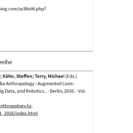
ishing.com/w3NoM.php?
reihe
 Köhn, Steffen; Terry, Michae
l (Eds.)
dia Anthropology : Augmented Lives:
g Data, and Robotics.. - Berlin, 2016. - Vol.
anthropology.fu-
_1_2016/index.html