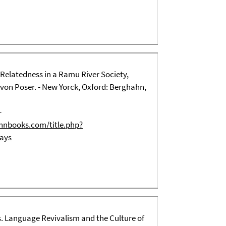
elatedness in a Ramu River Society,
on Poser. - New Yorck, Oxford: Berghahn,
-
hnbooks.com/title.php?
ays
Us. Language Revivalism and the Culture of