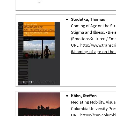
Stodulka, Thomas
Coming of Age on the Str
Stigma and Illness. - Biele
(EmotionsKulturen / Emot
URL:
http://www.transcri
6/coming-of-age-on-the-s
Köhn, Steffen
Mediating Mobility. Visua
Columbia University Press
URL:
https://cup.columb