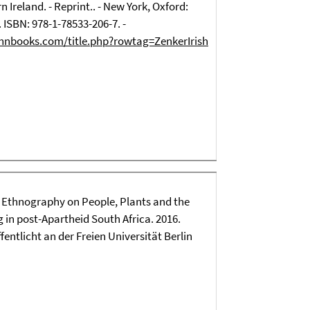
n Ireland. - Reprint.. - New York, Oxford:
. ISBN: 978-1-78533-206-7. -
hnbooks.com/title.php?rowtag=ZenkerIrish
 Ethnography on People, Plants and the
g in post-Apartheid South Africa. 2016.
fentlicht an der Freien Universität Berlin