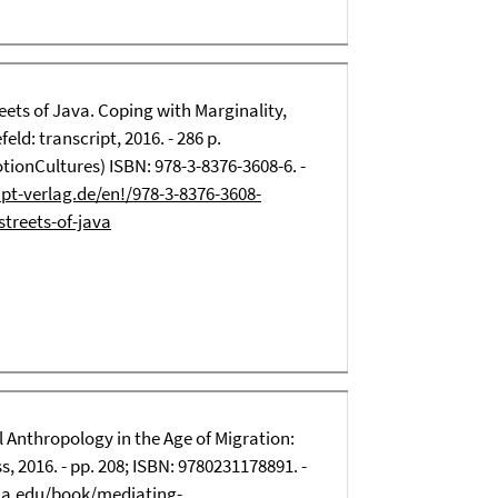
eets of Java. Coping with Marginality,
feld: transcript, 2016. - 286 p.
ionCultures) ISBN: 978-3-8376-3608-6. -
pt-verlag.de/en!/978-3-8376-3608-
treets-of-java
l Anthropology in the Age of Migration:
, 2016. - pp. 208; ISBN: 9780231178891. -
ia.edu/book/mediating-