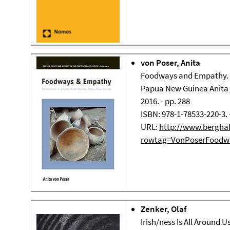
von Poser, Anita
Foodways and Empathy. R
Papua New Guinea Anita v
2016. - pp. 288
ISBN: 978-1-78533-220-3. 
URL:
http://www.bergha
rowtag=VonPoserFoodw
Zenker, Olaf
Irish/ness Is All Around 