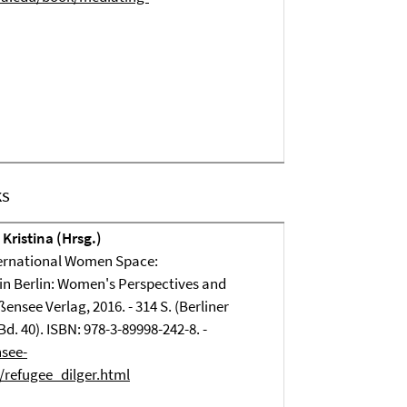
ks
 Kristina (Hrsg.)
ternational Women Space:
in Berlin: Women's Perspectives and
ßensee Verlag, 2016. - 314 S. (Berliner
Bd. 40). ISBN: 978-3-89998-242-8. -
see-
/refugee_dilger.html