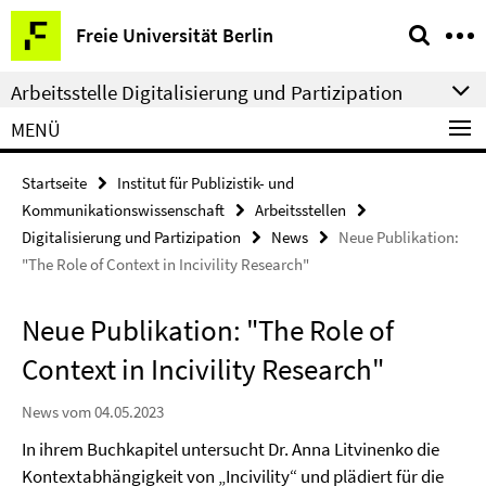
Springe
Service-
Freie Universität Berlin
direkt
Navigation
zu
Arbeitsstelle Digitalisierung und Partizipation
Inhalt
MENÜ
Startseite
Institut für Publizistik- und
Kommunikationswissenschaft
Arbeitsstellen
Digitalisierung und Partizipation
News
Neue Publikation:
"The Role of Context in Incivility Research"
Neue Publikation: "The Role of
Context in Incivility Research"
News vom 04.05.2023
In ihrem Buchkapitel untersucht Dr. Anna Litvinenko die
Kontextabhängigkeit von „Incivility“ und plädiert für die