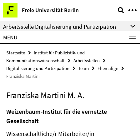
Springe
Service-
Freie Universität Berlin
direkt
Navigation
zu
Arbeitsstelle Digitalisierung und Partizipation
Inhalt
MENÜ
Startseite
Institut für Publizistik- und
Kommunikationswissenschaft
Arbeitsstellen
Digitalisierung und Partizipation
Team
Ehemalige
Franziska Martini
Franziska Martini M. A.
Weizenbaum-Institut für die vernetzte
Gesellschaft
Wissenschaftliche/r Mitarbeiter/in