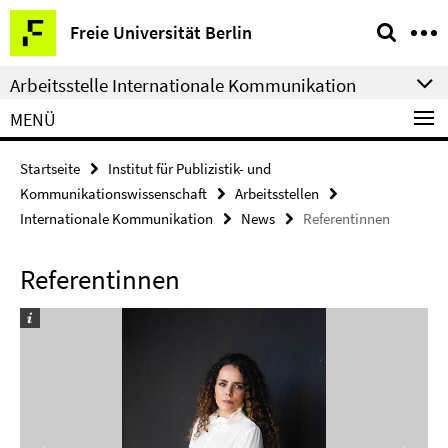
Springe
Service-
Freie Universität Berlin
direkt
Navigation
zu
Arbeitsstelle Internationale Kommunikation
Inhalt
MENÜ
Startseite
Institut für Publizistik- und
Kommunikationswissenschaft
Arbeitsstellen
Internationale Kommunikation
News
Referentinnen
Referentinnen