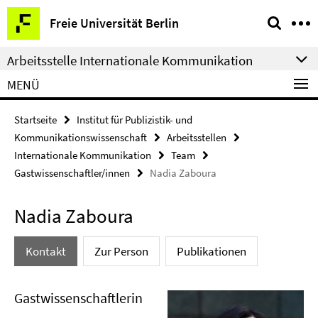
Springe
Service-
Freie Universität Berlin
direkt
Navigation
zu
Arbeitsstelle Internationale Kommunikation
Inhalt
MENÜ
Startseite
Institut für Publizistik- und
Kommunikationswissenschaft
Arbeitsstellen
Internationale Kommunikation
Team
Gastwissenschaftler/innen
Nadia Zaboura
Nadia Zaboura
Kontakt
Zur Person
Publikationen
Gastwissenschaftlerin