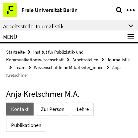
Springe
Service-
Freie Universität Berlin
direkt
Navigation
zu
Arbeitsstelle Journalistik
Inhalt
MENÜ
Startseite
Institut für Publizistik- und
Kommunikationswissenschaft
Arbeitsstellen
Journalistik
Team
Wissenschaftliche Mitarbeiter_innen
Anja
Kretschmer
Anja Kretschmer M.A.
Kontakt
Zur Person
Lehre
Publikationen