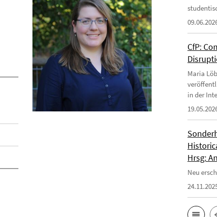
studentis
09.06.202
CfP: Co
Disrupt
Maria Löb
veröffent
in der In
19.05.202
Sonderh
Historic
Hrsg: An
Neu erschi
24.11.202