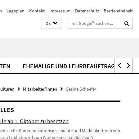
n
Lageplan
Kontakt
Impressum
Datenschutz
Barrierefreiheit
Suchbegriffe
DE
ITEN
EHEMALIGE UND LEHRBEAUFTRAGTE
ulturen
Mitarbeiter*innen
Gesine Schaefer
LLES
lle ab 1. Oktober zu besetzen
beitsstelle Kommunikationsgeschichte und Medienkulturen von
 Maria Löblich wird zum Wintersemester 26/27 ein*e