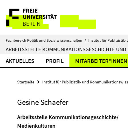
Springe
Service-
direkt
zu
Navigation
Inhalt
Fachbereich Politik und Sozialwissenschaften
/
Institut für Publizist
ARBEITSSTELLE KOMMUNIKATIONSGESCHICHTE UND
AKTUELLES
PROFIL
MITARBEITER*INNEN
Startseite
Institut für Publizistik- und Kommunikationswis
Gesine Schaefer
Arbeitsstelle Kommunikationsgeschichte/
Medienkulturen