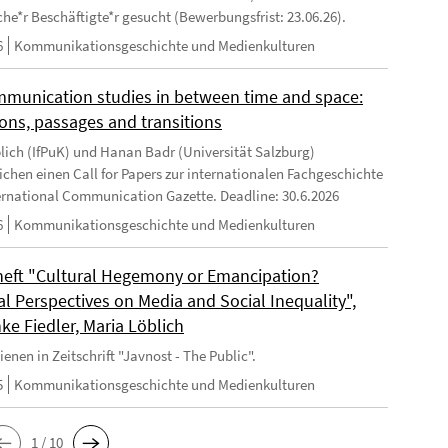
che*r Beschäftigte*r gesucht (Bewerbungsfrist: 23.06.26).
6
Kommunikationsgeschichte und Medienkulturen
mmunication studies in between time and space:
ions, passages and transitions
lich (IfPuK) und Hanan Badr (Universität Salzburg)
lichen einen Call for Papers zur internationalen Fachgeschichte
ternational Communication Gazette. Deadline: 30.6.2026
6
Kommunikationsgeschichte und Medienkulturen
eft "Cultural Hegemony or Emancipation?
al Perspectives on Media and Social Inequality",
ke Fiedler, Maria Löblich
enen in Zeitschrift "Javnost - The Public".
5
Kommunikationsgeschichte und Medienkulturen
1 / 10