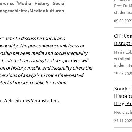
rence "Media - History - Social
Prof. Dr.
ionsgeschichte/Medienkulturen
studentis
09.06.202
CfP: Co
s” aims to discuss historical and
Disrupt
quality. The pre-conference will focus on
Maria Löb
ionship between media and social inequality
veröffent
h interests and analytical perspectives will
in der In
n of history, media, and inequality offers the
19.05.202
nsions of analysis to trace time-related
ntext of modern public formation.
Sonderh
Historic
en Webseite des Veranstalters.
Hrsg: An
Neu erschi
24.11.202