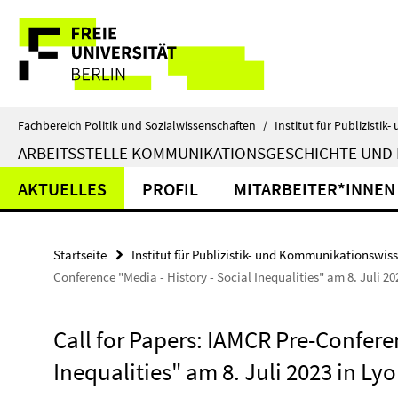
Springe
Service-
direkt
zu
Navigation
Inhalt
Fachbereich Politik und Sozialwissenschaften
/
Institut für Publizist
ARBEITSSTELLE KOMMUNIKATIONSGESCHICHTE UND
AKTUELLES
PROFIL
MITARBEITER*INNEN
Startseite
Institut für Publizistik- und Kommunikationswis
Conference "Media - History - Social Inequalities" am 8. Juli 20
Call for Papers: IAMCR Pre-Conferen
Inequalities" am 8. Juli 2023 in Ly