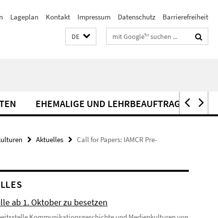
n
Lageplan
Kontakt
Impressum
Datenschutz
Barrierefreiheit
Suchbegriffe
DE
ITEN
EHEMALIGE UND LEHRBEAUFTRAGTE
ulturen
Aktuelles
Call for Papers: IAMCR Pre-
LLES
lle ab 1. Oktober zu besetzen
beitsstelle Kommunikationsgeschichte und Medienkulturen von