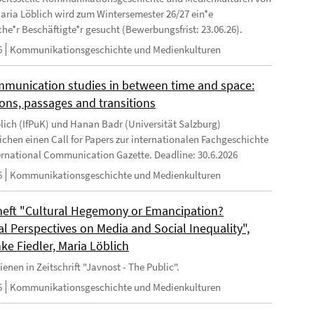
 Maria Löblich wird zum Wintersemester 26/27 ein*e
che*r Beschäftigte*r gesucht (Bewerbungsfrist: 23.06.26).
6
Kommunikationsgeschichte und Medienkulturen
mmunication studies in between time and space:
ions, passages and transitions
lich (IfPuK) und Hanan Badr (Universität Salzburg)
lichen einen Call for Papers zur internationalen Fachgeschichte
ternational Communication Gazette. Deadline: 30.6.2026
6
Kommunikationsgeschichte und Medienkulturen
eft "Cultural Hegemony or Emancipation?
al Perspectives on Media and Social Inequality",
ke Fiedler, Maria Löblich
enen in Zeitschrift "Javnost - The Public".
5
Kommunikationsgeschichte und Medienkulturen