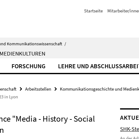
Startseite
Mitarbeiter/inne
ik- und Kommunikationswissenschaft
/
 MEDIENKULTUREN
FORSCHUNG
LEHRE UND ABSCHLUSSARBE
senschaft
Arbeitsstellen
Kommunikationsgeschichte und Medienk
23 in Lyon
ce "Media - History - Social
AKTUE
on
SHK-Ste
An der Ar