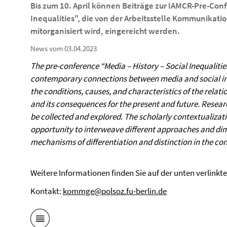
Bis zum 10. April können Beiträge zur IAMCR-Pre-Confe
Inequalities", die von der Arbeitsstelle Kommunikat
mitorganisiert wird, eingereicht werden.
News vom 03.04.2023
The pre-conference “Media – History – Social Inequalitie
contemporary connections between media and social ine
the conditions, causes, and characteristics of the relat
and its consequences for the present and future. Researc
be collected and explored. The scholarly contextualizatio
opportunity to interweave different approaches and dime
mechanisms of differentiation and distinction in the co
Weitere Informationen finden Sie auf der unten verlinkt
Kontakt:
kommge@polsoz.fu-berlin.de