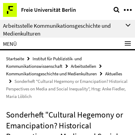
Springe
Service-
Freie Universität Berlin
direkt
Navigation
zu
Arbeitsstelle Kommunikationsgeschichte und
Inhalt
Medienkulturen
MENÜ
Startseite
Institut für Publizistik- und
Kommunikationswissenschaft
Arbeitsstellen
Kommunikationsgeschichte und Medienkulturen
Aktuelles
Sonderheft "Cultural Hegemony or Emancipation? Historical
Perspectives on Media and Social Inequality", Hrsg: Anke Fiedler,
Maria Löblich
Sonderheft "Cultural Hegemony or
Emancipation? Historical