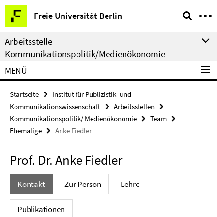
Springe
Service-
Freie Universität Berlin
direkt
Navigation
zu
Arbeitsstelle
Inhalt
Kommunikationspolitik/Medienökonomie
MENÜ
Startseite
Institut für Publizistik- und
Kommunikationswissenschaft
Arbeitsstellen
Kommunikationspolitik/ Medienökonomie
Team
Ehemalige
Anke Fiedler
Prof. Dr. Anke Fiedler
Kontakt
Zur Person
Lehre
Publikationen