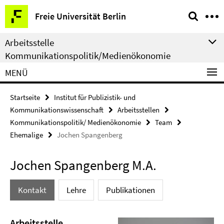
Springe
Service-
Freie Universität Berlin
direkt
Navigation
zu
Arbeitsstelle
Inhalt
Kommunikationspolitik/Medienökonomie
MENÜ
Startseite
Institut für Publizistik- und
Kommunikationswissenschaft
Arbeitsstellen
Kommunikationspolitik/ Medienökonomie
Team
Ehemalige
Jochen Spangenberg
Jochen Spangenberg M.A.
Kontakt
Lehre
Publikationen
Arbeitsstelle