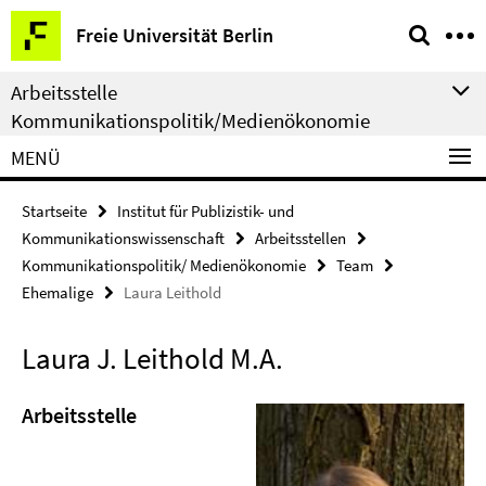
Springe
Service-
Freie Universität Berlin
direkt
Navigation
zu
Arbeitsstelle
Inhalt
Kommunikationspolitik/Medienökonomie
MENÜ
Startseite
Institut für Publizistik- und
Kommunikationswissenschaft
Arbeitsstellen
Kommunikationspolitik/ Medienökonomie
Team
Ehemalige
Laura Leithold
Laura J. Leithold M.A.
Arbeitsstelle