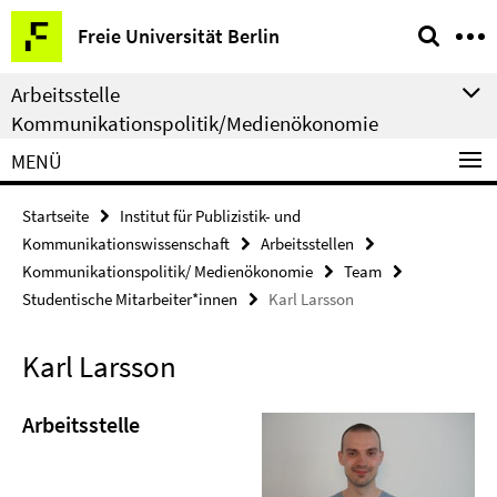
Springe
Service-
Freie Universität Berlin
direkt
Navigation
zu
Arbeitsstelle
Inhalt
Kommunikationspolitik/Medienökonomie
MENÜ
Startseite
Institut für Publizistik- und
Kommunikationswissenschaft
Arbeitsstellen
Kommunikationspolitik/ Medienökonomie
Team
Studentische Mitarbeiter*innen
Karl Larsson
Karl Larsson
Arbeitsstelle