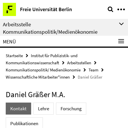
Springe
Service-
Freie Universität Berlin
direkt
Navigation
zu
Arbeitsstelle
Inhalt
Kommunikationspolitik/Medienökonomie
MENÜ
Startseite
Institut für Publizistik- und
Kommunikationswissenschaft
Arbeitsstellen
Kommunikationspolitik/ Medienökonomie
Team
Wissenschaftliche Mitarbeiter*innen
Daniel Gräßer
Daniel Gräßer M.A.
Kontakt
Lehre
Forschung
Publikationen