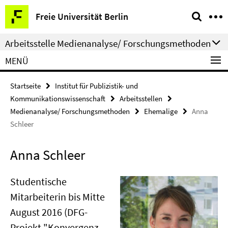
Springe
Service-
Freie Universität Berlin
direkt
Navigation
zu
Arbeitsstelle Medienanalyse/ Forschungsmethoden
Inhalt
MENÜ
Startseite
Institut für Publizistik- und
Kommunikationswissenschaft
Arbeitsstellen
Medienanalyse/ Forschungsmethoden
Ehemalige
Anna
Schleer
Anna Schleer
Studentische
Mitarbeiterin bis Mitte
August 2016 (DFG-
Projekt "Konvergenz