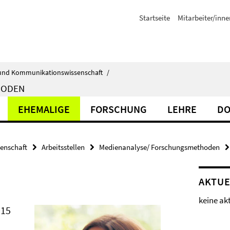
Startseite
Mitarbeiter/inne
ik- und Kommunikationswissenschaft
/
HODEN
EHEMALIGE
FORSCHUNG
LEHRE
DO
senschaft
Arbeitsstellen
Medienanalyse/ Forschungsmethoden
AKTUE
keine ak
015