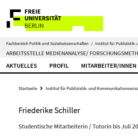
Springe
Service-
direkt
zu
Navigation
Inhalt
Fachbereich Politik und Sozialwissenschaften
/
Institut für Publizist
ARBEITSSTELLE MEDIENANALYSE/ FORSCHUNGSMET
AKTUELLES
PROFIL
MITARBEITER/INNEN
Startseite
Institut für Publizistik- und Kommunikationswis
Friederike Schiller
Studentische Mitarbeiterin / Tutorin bis Juli 2