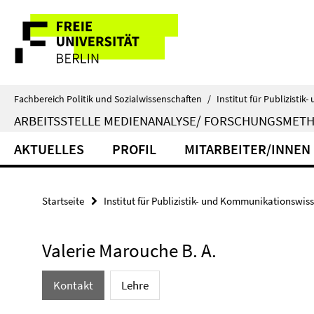
Springe
Service-
direkt
zu
Navigation
Inhalt
Fachbereich Politik und Sozialwissenschaften
/
Institut für Publizist
ARBEITSSTELLE MEDIENANALYSE/ FORSCHUNGSMET
AKTUELLES
PROFIL
MITARBEITER/INNEN
Startseite
Institut für Publizistik- und Kommunikationswis
Valerie Marouche B. A.
Kontakt
Lehre