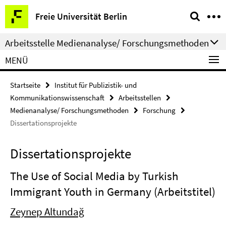
Springe
Service-
Freie Universität Berlin
direkt
Navigation
zu
Arbeitsstelle Medienanalyse/ Forschungsmethoden
Inhalt
MENÜ
Startseite
Institut für Publizistik- und
Kommunikationswissenschaft
Arbeitsstellen
Medienanalyse/ Forschungsmethoden
Forschung
Dissertationsprojekte
Dissertationsprojekte
The Use of Social Media by Turkish
Immigrant Youth in Germany (Arbeitstitel)
Zeynep Altundağ