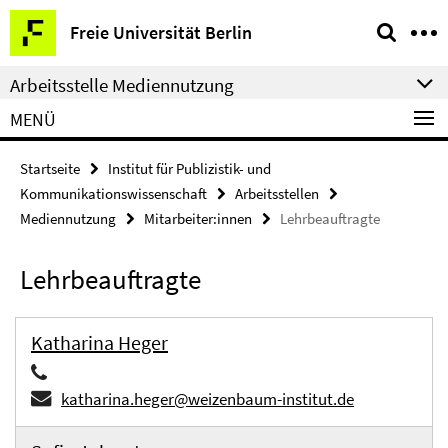
Springe
Service-
Freie Universität Berlin
direkt
Navigation
zu
Arbeitsstelle Mediennutzung
Inhalt
MENÜ
Startseite
Institut für Publizistik- und
Kommunikationswissenschaft
Arbeitsstellen
Mediennutzung
Mitarbeiter:innen
Lehrbeauftragte
Lehrbeauftragte
Katharina Heger
katharina.heger@weizenbaum-institut.de