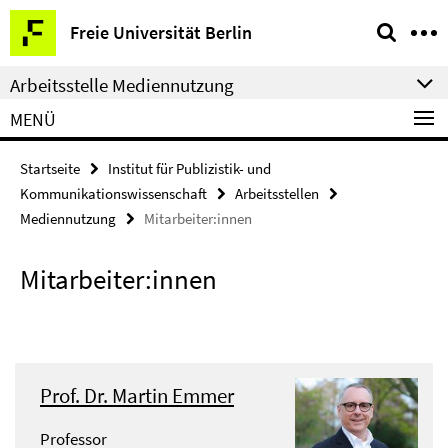
Springe
Service-
Freie Universität Berlin
direkt
Navigation
zu
Arbeitsstelle Mediennutzung
Inhalt
MENÜ
Startseite
Institut für Publizistik- und
Kommunikationswissenschaft
Arbeitsstellen
Mediennutzung
Mitarbeiter:innen
Mitarbeiter:innen
Prof. Dr. Martin Emmer
Professor