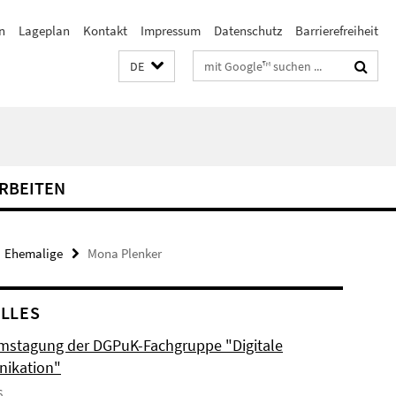
n
Lageplan
Kontakt
Impressum
Datenschutz
Barrierefreiheit
Suchbegriffe
DE
RBEITEN
Ehemalige
Mona Plenker
LLES
mstagung der DGPuK-Fachgruppe "Digitale
ikation"
6