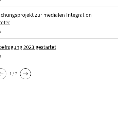
schungsprojekt zur medialen Integration
teter
5
befragung 2023 gestartet
3
1 / 7