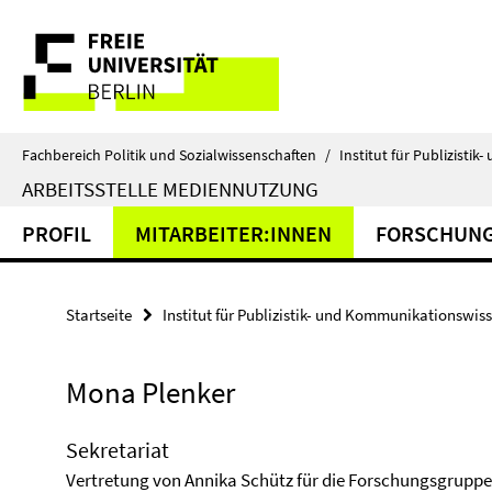
Springe
Service-
direkt
zu
Navigation
Inhalt
Fachbereich Politik und Sozialwissenschaften
/
Institut für Publizist
ARBEITSSTELLE MEDIENNUTZUNG
PROFIL
MITARBEITER:INNEN
FORSCHUN
Startseite
Institut für Publizistik- und Kommunikationswis
Mona Plenker
Sekretariat
Vertretung von Annika Schütz für die Forschungsgruppe