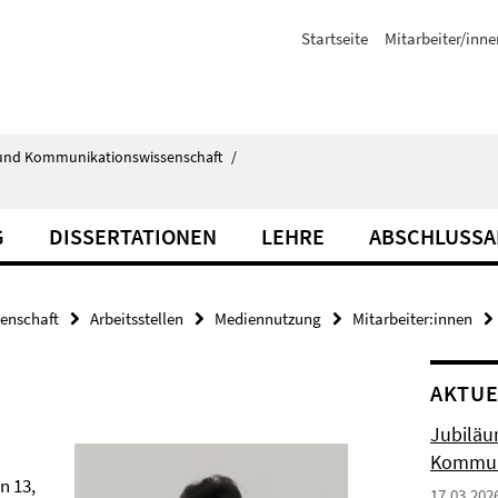
Startseite
Mitarbeiter/inne
ik- und Kommunikationswissenschaft
/
G
DISSERTATIONEN
LEHRE
ABSCHLUSSA
senschaft
Arbeitsstellen
Mediennutzung
Mitarbeiter:innen
AKTUE
Jubiläu
Kommun
n 13,
17.03.202