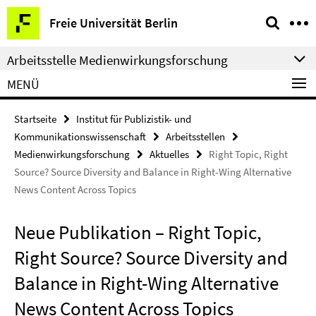
Springe
Service-
Freie Universität Berlin
direkt
Navigation
zu
Arbeitsstelle Medienwirkungsforschung
Inhalt
MENÜ
Startseite
Institut für Publizistik- und
Kommunikationswissenschaft
Arbeitsstellen
Medienwirkungsforschung
Aktuelles
Right Topic, Right
Source? Source Diversity and Balance in Right-Wing Alternative
News Content Across Topics
Neue Publikation – Right Topic,
Right Source? Source Diversity and
Balance in Right-Wing Alternative
News Content Across Topics