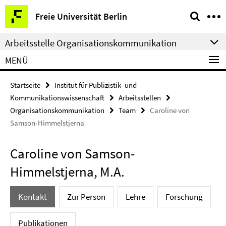
Springe
Service-
Freie Universität Berlin
direkt
Navigation
zu
Arbeitsstelle Organisationskommunikation
Inhalt
MENÜ
Startseite
Institut für Publizistik- und
Kommunikationswissenschaft
Arbeitsstellen
Organisationskommunikation
Team
Caroline von
Samson-Himmelstjerna
Caroline von Samson-
Himmelstjerna, M.A.
Kontakt
Zur Person
Lehre
Forschung
Publikationen