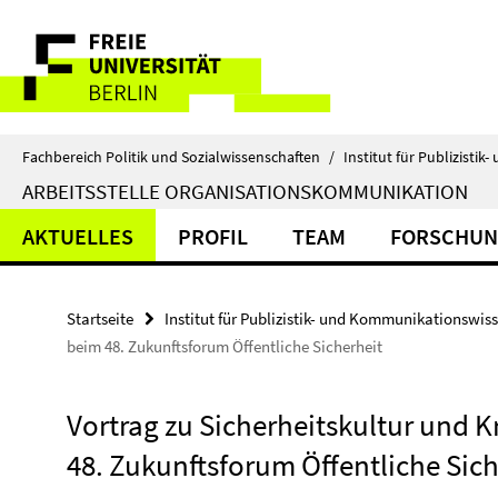
Springe
Service-
direkt
zu
Navigation
Inhalt
Fachbereich Politik und Sozialwissenschaften
/
Institut für Publizist
ARBEITSSTELLE ORGANISATIONSKOMMUNIKATION
AKTUELLES
PROFIL
TEAM
FORSCHU
Startseite
Institut für Publizistik- und Kommunikationswis
beim 48. Zukunftsforum Öffentliche Sicherheit
Vortrag zu Sicherheitskultur und
48. Zukunftsforum Öffentliche Sich