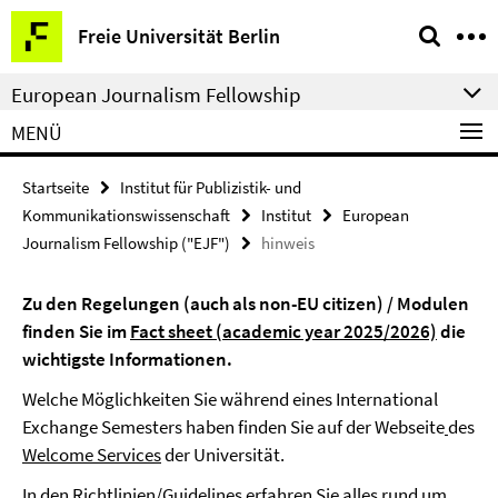
Springe
Service-
Freie Universität Berlin
direkt
Navigation
zu
European Journalism Fellowship
Inhalt
MENÜ
Startseite
Institut für Publizistik- und
Kommunikationswissenschaft
Institut
European
Journalism Fellowship ("EJF")
hinweis
Zu den Regelungen (auch als non-EU citizen) / Modulen
finden Sie im
Fact sheet (academic year 2025/2026)
die
wichtigste Informationen.
Welche Möglichkeiten Sie während eines International
Exchange Semesters haben finden Sie auf der Webseite
des
Welcome Services
der Universität.
In den
Richtlinien/Guidelines
erfahren Sie alles rund um