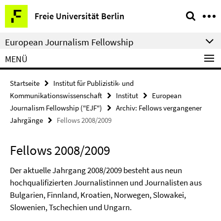
Springe
Service-
Freie Universität Berlin
direkt
Navigation
zu
European Journalism Fellowship
Inhalt
MENÜ
Startseite
Institut für Publizistik- und
Kommunikationswissenschaft
Institut
European
Journalism Fellowship ("EJF")
Archiv: Fellows vergangener
Jahrgänge
Fellows 2008/2009
Fellows 2008/2009
Der aktuelle Jahrgang 2008/2009 besteht aus neun
hochqualifizierten Journalistinnen und Journalisten aus
Bulgarien, Finnland, Kroatien, Norwegen, Slowakei,
Slowenien, Tschechien und Ungarn.