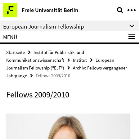
Springe
Service-
Freie Universität Berlin
direkt
Navigation
zu
European Journalism Fellowship
Inhalt
MENÜ
Startseite
Institut für Publizistik- und
Kommunikationswissenschaft
Institut
European
Journalism Fellowship ("EJF")
Archiv: Fellows vergangener
Jahrgänge
Fellows 2009/2010
Fellows 2009/2010