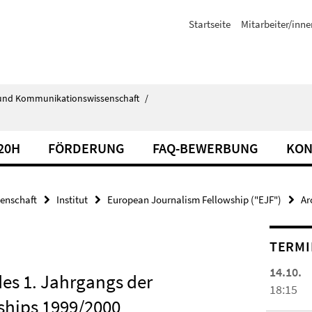
Startseite
Mitarbeiter/inne
ik- und Kommunikationswissenschaft
/
20H
FÖRDERUNG
FAQ-BEWERBUNG
KON
senschaft
Institut
European Journalism Fellowship ("EJF")
Ar
TERMI
14.10.
es 1. Jahrgangs der
18:15
ships 1999/2000