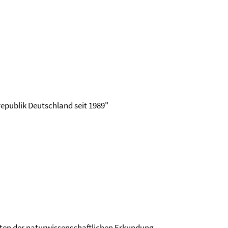
republik Deutschland seit 1989"
eiten der naturwissenschaftlichen Erkundung