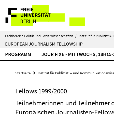
Springe
Service-
direkt
zu
Navigation
Inhalt
Fachbereich Politik und Sozialwissenschaften
/
Institut für Publizist
EUROPEAN JOURNALISM FELLOWSHIP
PROGRAMM
JOUR FIXE - MITTWOCHS, 18H15-
Startseite
Institut für Publizistik- und Kommunikationswis
Fellows 1999/2000
Teilnehmerinnen und Teilnehmer d
Europäischen Journalisten-Fellow