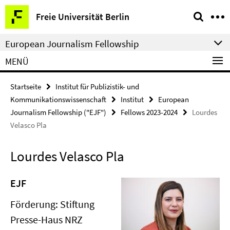
Springe
Service-
Freie Universität Berlin
direkt
Navigation
zu
European Journalism Fellowship
Inhalt
MENÜ
Startseite
Institut für Publizistik- und
Kommunikationswissenschaft
Institut
European
Journalism Fellowship ("EJF")
Fellows 2023-2024
Lourdes
Velasco Pla
Lourdes Velasco Pla
EJF
Förderung: Stiftung
Presse-Haus NRZ