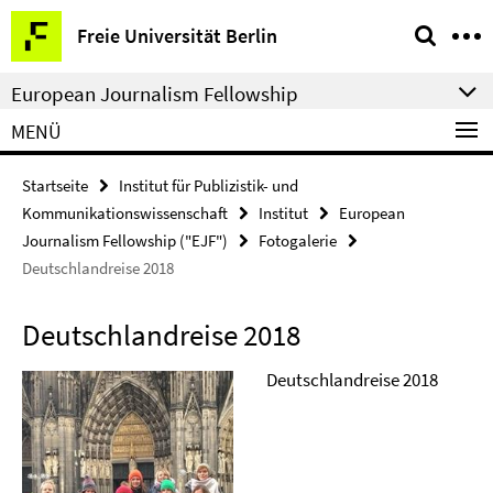
Springe
Service-
Freie Universität Berlin
direkt
Navigation
zu
European Journalism Fellowship
Inhalt
MENÜ
Startseite
Institut für Publizistik- und
Kommunikationswissenschaft
Institut
European
Journalism Fellowship ("EJF")
Fotogalerie
Deutschlandreise 2018
Deutschlandreise 2018
Deutschlandreise 2018