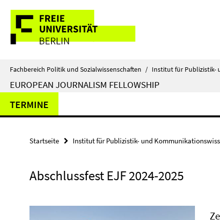
Springe
Service-
direkt
zu
Navigation
Inhalt
Fachbereich Politik und Sozialwissenschaften
/
Institut für Publizist
EUROPEAN JOURNALISM FELLOWSHIP
TERMINE
Startseite
Institut für Publizistik- und Kommunikationswis
Abschlussfest EJF 2024-2025
Ze