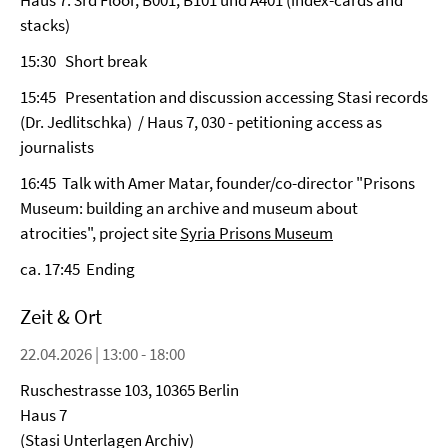
Haus 7. 3rd Floor, B001, B101 und A401 (index-cards and
stacks)
15:30 Short break
15:45 Presentation and discussion accessing Stasi records
(Dr. Jedlitschka) / Haus 7, 030 - petitioning access as
journalists
16:45 Talk with Amer Matar, founder/co-director "Prisons
Museum: building an archive and museum about
atrocities", project site
Syria Prisons Museum
ca. 17:45 Ending
Zeit & Ort
22.04.2026 | 13:00 - 18:00
Ruschestrasse 103, 10365 Berlin
Haus 7
(Stasi Unterlagen Archiv)