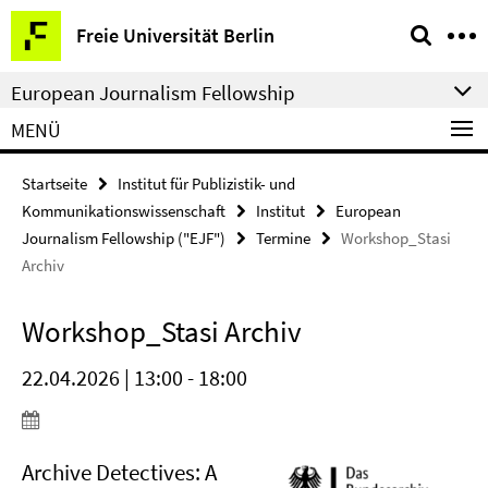
Springe
Service-
Freie Universität Berlin
direkt
Navigation
zu
European Journalism Fellowship
Inhalt
MENÜ
Startseite
Institut für Publizistik- und
Kommunikationswissenschaft
Institut
European
Journalism Fellowship ("EJF")
Termine
Workshop_Stasi
Archiv
Workshop_Stasi Archiv
22.04.2026 | 13:00 - 18:00
Archive Detectives: A