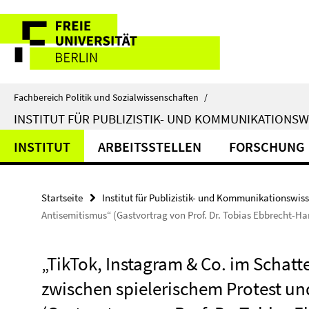
Springe
Service-
direkt
zu
Navigation
Inhalt
Fachbereich Politik und Sozialwissenschaften
/
INSTITUT FÜR PUBLIZISTIK- UND KOMMUNIKATIONS
INSTITUT
ARBEITSSTELLEN
FORSCHUNG
Startseite
Institut für Publizistik- und Kommunikationswis
Antisemitismus“ (Gastvortrag von Prof. Dr. Tobias Ebbrecht-Har
„TikTok, Instagram & Co. im Schatt
zwischen spielerischem Protest u