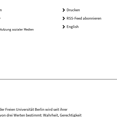
n
Drucken
y
RSS-Feed abonnieren
English
Nutzung sozialer Medien
r Freien Universität Berlin wird seit ihrer
on drei Werten bestimmt: Wahrheit, Gerechtigkeit