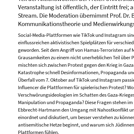
Veranstaltung ist öffentlich, der Eintritt frei;
Stream. Die Moderation übernimmt Prof. Dr. B
Kommunikationstheorie und Medienwirkungs
Social-Media-Plattformen wie TikTok und Instagram sind
einflussreichen aktivistischen Spielplätzen für verschie
geworden. Seit dem Angriff von Hamas-Terroristen auf 
Grausamkeiten zu einem nicht unerheblichen Teil über P
mischten sich zwischen Protest gegen den Krieg in Gaz
Katastrophe schnell Desinformationen, Propaganda und 
Überfall vom 7. Oktober auf TikTok und Instagram passi
Influencer die Plattformen für spielerischen Protest? W
Verschwörungsideologien im Schatten des Gaza-Krieges?
Manipulation und Propaganda? Diese Fragen stehen im 
Ebbrecht-Hartmann den Umgang mit Nahostkonflikt un
einordnet und diskutiert, um besser verstehen zu können
antisemitische Hetze beginnt, und warum sich Jüdinn
Plattformen fühlen.