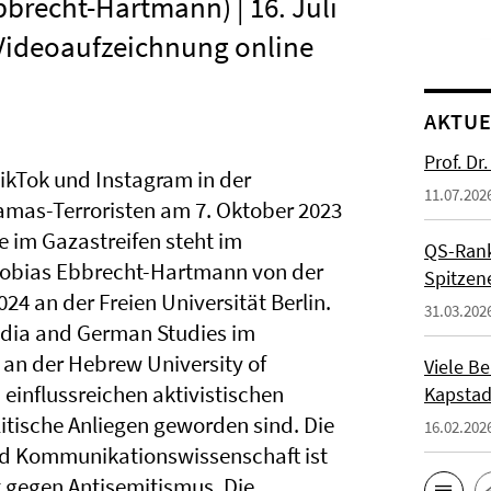
bbrecht-Hartmann) | 16. Juli
| Videoaufzeichnung online
AKTUE
Prof. Dr
ikTok und Instagram in der
11.07.202
amas-Terroristen am 7. Oktober 2023
e im Gazastreifen steht im
QS-Ranki
. Tobias Ebbrecht-Hartmann von der
Spitzen
24 an der Freien Universität Berlin.
31.03.202
Media and German Studies im
an der Hebrew University of
Viele Be
 einflussreichen aktivistischen
Kapstad
litische Anliegen geworden sind. Die
16.02.202
 und Kommunikationswissenschaft ist
t gegen Antisemitismus. Die