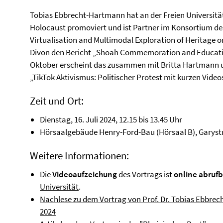
Tobias Ebbrecht-Hartmann hat an der Freien Universität
Holocaust promoviert und ist Partner im Konsortium d
Virtualisation and Multimodal Exploration of Heritage o
Divon den Bericht „Shoah Commemoration and Education 
Oktober erscheint das zusammen mit Britta Hartmann 
„TikTok Aktivismus: Politischer Protest mit kurzen Video
Zeit und Ort:
Dienstag, 16. Juli 2024, 12.15 bis 13.45 Uhr
Hörsaalgebäude Henry-Ford-Bau (Hörsaal B), Garystr
Weitere Informationen:
Die
Videoaufzeichung
des Vortrags ist
online abrufb
Universität
.
Nachlese zu dem Vortrag von Prof. Dr. Tobias Ebbre
2024