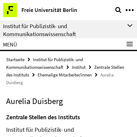
Springe
Service-
Freie Universität Berlin
direkt
Navigation
zu
Institut für Publizistik- und
Inhalt
Kommunikationswissenschaft
MENÜ
Startseite
Institut für Publizistik- und
Kommunikationswissenschaft
Institut
Zentrale Stellen
des Instituts
Ehemalige Mitarbeiter/innen
Aurelia
Duisberg
Aurelia Duisberg
Zentrale Stellen des Instituts
Institut für Publizistik- und