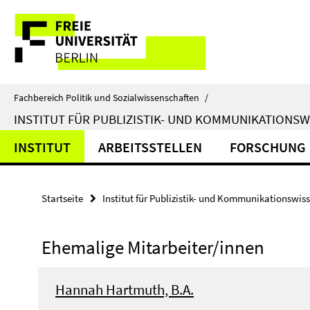
Springe
Service-
direkt
zu
Navigation
Inhalt
Fachbereich Politik und Sozialwissenschaften
/
INSTITUT FÜR PUBLIZISTIK- UND KOMMUNIKATIONS
INSTITUT
ARBEITSSTELLEN
FORSCHUNG
Startseite
Institut für Publizistik- und Kommunikationswis
Ehemalige Mitarbeiter/innen
Hannah Hartmuth, B.A.