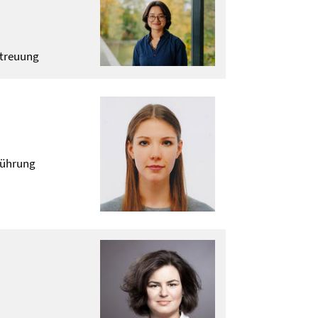
etreuung
führung