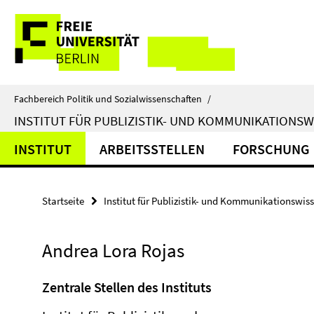
Springe
Service-
direkt
zu
Navigation
Inhalt
Fachbereich Politik und Sozialwissenschaften
/
INSTITUT FÜR PUBLIZISTIK- UND KOMMUNIKATIONS
INSTITUT
ARBEITSSTELLEN
FORSCHUNG
Startseite
Institut für Publizistik- und Kommunikationswis
Andrea Lora Rojas
Zentrale Stellen des Instituts