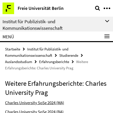
Springe
Service-
Freie Universität Berlin
direkt
Navigation
zu
Institut für Publizistik- und
Inhalt
Kommunikationswissenschaft
MENÜ
Startseite
Institut für Publizistik- und
Kommunikationswissenschaft
Studierende
Auslandsstudium
Erfahrungsberichte
Weitere
Erfahrungsberichte: Charles University Prag
Weitere Erfahrungsberichte: Charles
University Prag
Charles University SoSe 2024 (MA)
Charles University SoSe 2024 (BA)