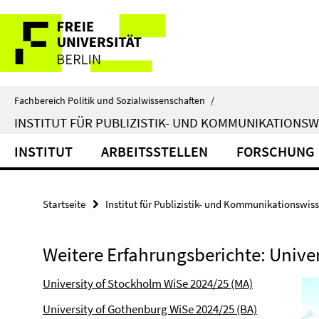
Springe
Service-
direkt
zu
Navigation
Inhalt
Fachbereich Politik und Sozialwissenschaften
/
INSTITUT FÜR PUBLIZISTIK- UND KOMMUNIKATIONS
INSTITUT
ARBEITSSTELLEN
FORSCHUNG
Startseite
Institut für Publizistik- und Kommunikationswis
Weitere Erfahrungsberichte: Unive
University of Stockholm WiSe 2024/25 (MA)
University of Gothenburg WiSe 2024/25 (BA)