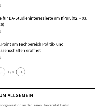
6
 für BA-Studieninteressierte am IfPuK (02. - 03.
26)
6
.Point am Fachbereich Politik- und
issenschaften eröffnet
3
1 / 4
UM ALLGEMEIN
norganisation an der Freien Universität Berlin