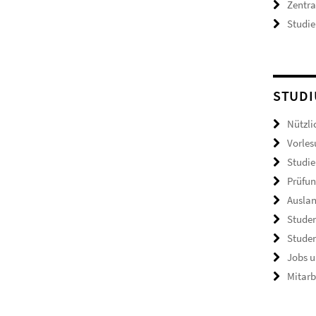
Zentr
Studie
STUDI
Nützli
Vorles
Studie
Prüfun
Ausla
Studen
Studen
Jobs u
Mitarb