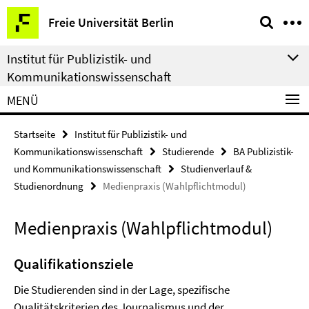
Springe
Service-
Freie Universität Berlin
direkt
Navigation
zu
Institut für Publizistik- und
Inhalt
Kommunikationswissenschaft
MENÜ
Startseite
Institut für Publizistik- und
Kommunikationswissenschaft
Studierende
BA Publizistik-
und Kommunikationswissenschaft
Studienverlauf &
Studienordnung
Medienpraxis (Wahlpflichtmodul)
Medienpraxis (Wahlpflichtmodul)
Qualifikationsziele
Die Studierenden sind in der Lage, spezifische
Qualitätskriterien des Journalismus und der