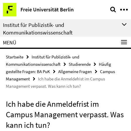
Springe
Service-
Freie Universität Berlin
direkt
Navigation
zu
Institut für Publizistik- und
Inhalt
Kommunikationswissenschaft
MENÜ
Startseite
Institut für Publizistik- und
Kommunikationswissenschaft
Studierende
Häufig
gestellte Fragen: BA PuK
Allgemeine Fragen
Campus
Management
Ich habe die Anmeldefrist im Campus
Management verpasst. Was kann ich tun?
Ich habe die Anmeldefrist im
Campus Management verpasst. Was
kann ich tun?