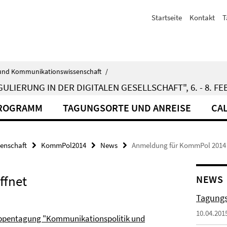
Startseite
Kontakt
T
ik- und Kommunikationswissenschaft
/
ERUNG IN DER DIGITALEN GESELLSCHAFT", 6. - 8. FE
ROGRAMM
TAGUNGSORTE UND ANREISE
CAL
senschaft
KommPol2014
News
Anmeldung für KommPol 2014 
ffnet
NEWS
Tagungs
10.04.201
ppentagung "Kommunikationspolitik und