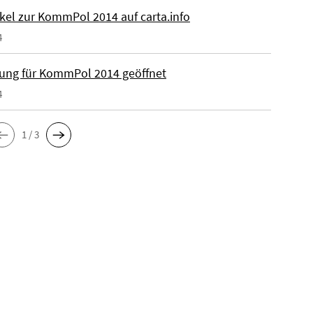
ikel zur KommPol 2014 auf carta.info
4
ng für KommPol 2014 geöffnet
4
1 / 3