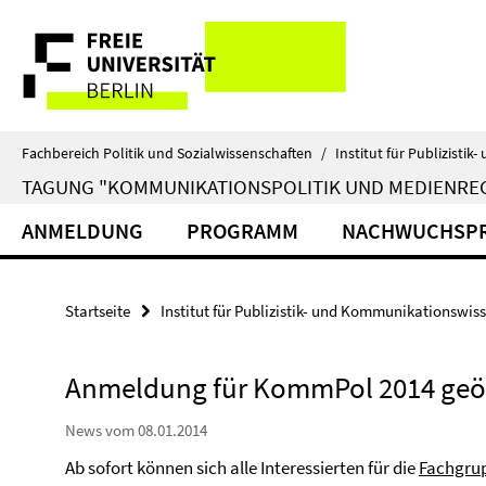
Springe
Service-
direkt
zu
Navigation
Inhalt
Fachbereich Politik und Sozialwissenschaften
/
Institut für Publizist
TAGUNG "KOMMUNIKATIONSPOLITIK UND MEDIENREGULI
ANMELDUNG
PROGRAMM
NACHWUCHSP
Startseite
Institut für Publizistik- und Kommunikationswis
Anmeldung für KommPol 2014 geö
News vom 08.01.2014
Ab sofort können sich alle Interessierten für die
Fachgru