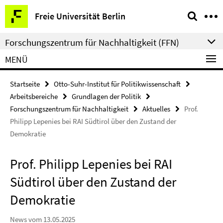
Springe
Service-
Freie Universität Berlin
direkt
Navigation
zu
Forschungszentrum für Nachhaltigkeit (FFN)
Inhalt
MENÜ
Startseite
Otto-Suhr-Institut für Politikwissenschaft
Arbeitsbereiche
Grundlagen der Politik
Forschungszentrum für Nachhaltigkeit
Aktuelles
Prof.
Philipp Lepenies bei RAI Südtirol über den Zustand der
Demokratie
Prof. Philipp Lepenies bei RAI
Südtirol über den Zustand der
Demokratie
News vom 13.05.2025