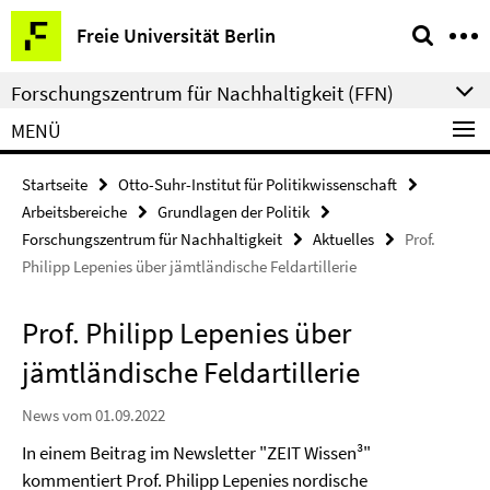
Springe
Service-
Freie Universität Berlin
direkt
Navigation
zu
Forschungszentrum für Nachhaltigkeit (FFN)
Inhalt
MENÜ
Startseite
Otto-Suhr-Institut für Politikwissenschaft
Arbeitsbereiche
Grundlagen der Politik
Forschungszentrum für Nachhaltigkeit
Aktuelles
Prof.
Philipp Lepenies über jämtländische Feldartillerie
Prof. Philipp Lepenies über
jämtländische Feldartillerie
News vom 01.09.2022
In einem Beitrag im Newsletter "ZEIT Wissen³"
kommentiert Prof. Philipp Lepenies nordische